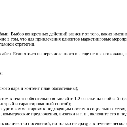
ами. Выбор конкретных действий зависит от того, каких именн
ие в том, что для привлечения клиентов маркетинговые меропр
ламной стратегии.
айта. Если что-то из перечисленного вы еще не практиковали, т
х;
кого ядра и контент-план обязательны);
этом в тексты обязательно вставляйте 1-2 ссылки на свой сайт (с
ыстрый и гарантированный способ);
сурс в комментариях к подходящим постам в социальных сетях, в 
и, коммерческие предложения, визитки и т. п., включите его в п
 количество посещений, но только не сразу, а в течение нескол