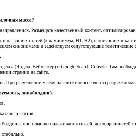
ылочная масса?
их направлениях. Размещать качественный контент, оптимизиров
, в названиях статей (как минимум, H1, H2), в описаниях к картин
еняем синонимами и задействуем сопутствующие тематические 
.
декса (Яндекс Вебмастер) и Google Search Console. Там необходи
лении страниц на сайте.
». При размещении у себя на сайте нового текста сразу же доба
уемость, линкбилдинг).
ов.
каталоги сайтов.
нкбилдинга при помощи налаживания связей, договоренностей с 
 стабильно.