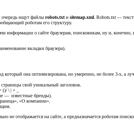
ю очередь ищут файлы
robots.txt
и
sitemap.xml
. Robots.txt — тек
сообщающий роботам его структуру.
ачи информации о сайте браузерам, поисковикам, ну и, конечно,
наименование вкладки браузера).
д который она оптимизирована, но умеренно, не более 3-х, а луч
й страницы свой уникальный заголовок.
/ \ | + _
ие — известные бренды).
траница», «О компании».
ющим.
ьно не отображается на сайте, а предназначается роботам поис