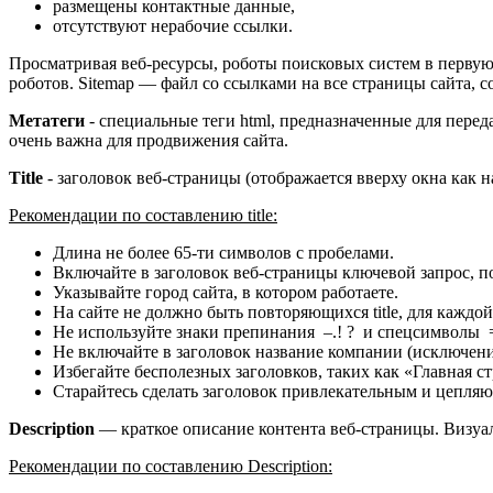
размещены контактные данные,
отсутствуют нерабочие ссылки.
Просматривая веб-ресурсы, роботы поисковых систем в перву
роботов. Sitemap — файл со ссылками на все страницы сайта, 
Метатеги
- специальные теги html, предназначенные для перед
очень важна для продвижения сайта.
Title
- заголовок веб-страницы (отображается вверху окна как 
Рекомендации по составлению title:
Длина не более 65-ти символов с пробелами.
Включайте в заголовок веб-страницы ключевой запрос, по
Указывайте город сайта, в котором работаете.
На сайте не должно быть повторяющихся title, для каждо
Не используйте знаки препинания –.! ? и спецсимволы = ()
Не включайте в заголовок название компании (исключен
Избегайте бесполезных заголовков, таких как «Главная с
Старайтесь сделать заголовок привлекательным и цепля
Description
— краткое описание контента веб-страницы. Визуал
Рекомендации по составлению Description: