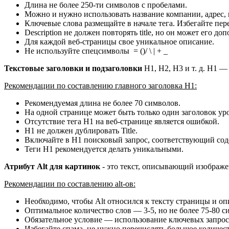
Длина не более 250-ти символов с пробелами.
Можно и нужно использовать название компании, адрес,
Ключевые слова размещайте в начале тега. Избегайте пер
Description не должен повторять title, но он может его доп
Для каждой веб-страницы свое уникальное описание.
Не используйте спецсимволы = ()/ \ | + _
Текстовые заголовки и подзаголовки
H1, H2, H3 и т. д. H1 —
Рекомендации по составлению главного заголовка
H1:
Рекомендуемая длина не более 70 символов.
На одной странице может быть только один заголовок ур
Отсутствие тега H1 на веб-странице является ошибкой.
H1 не должен дублировать Title.
Включайте в H1 поисковый запрос, соответствующий со
Теги H1 рекомендуется делать уникальными.
Атрибут Alt для картинок
- это текст, описывающий изображен
Рекомендации по составлению
alt-ов:
Необходимо, чтобы Alt относился к тексту страницы и оп
Оптимальное количество слов — 3-5, но не более 75-80 си
Обязательное условие — использование ключевых запрос
Избегайте спама, не нужно перечислять большое количест