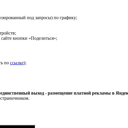
изированный под запросы) по графику;
тройств;
а сайте кнопки «Поделиться»;
ть по
ссылке
);
 единственный выход - размещение платной рекламы в Яндекс
ностраничником.