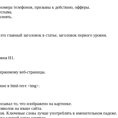
 номера телефонов, призывы к действию, офферы.
еспама.
олнять.
 это главный заголовок в статье, заголовок первого уровня.
овня H1.
держимому веб-страницы.
ие в html-теге <img>.
исывал то, что изображено на картинке.
мволов на языке сайта.
ов. Ключевые слова лучше употреблять в именительном падеже.
во ключей через запятую.