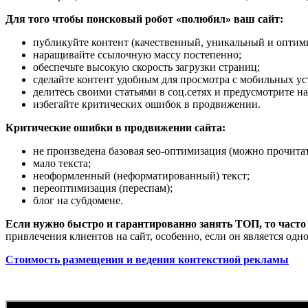
Для того чтобы поисковый робот «полюбил» ваш сайт:
публикуйте контент (качественный, уникальный и оптим
наращивайте ссылочную массу постепенно;
обеспечьте высокую скорость загрузки страниц;
сделайте контент удобным для просмотра с мобильных ус
делитесь своими статьями в соц.сетях и предусмотрите н
избегайте критических ошибок в продвижении.
Критические ошибки в продвижении сайта:
не произведена базовая seo-оптимизация (можно прочита
мало текста;
неоформленный (неформатированный) текст;
переоптимизация (переспам);
блог на субдомене.
Если нужно быстро и гарантированно занять ТОП, то часто
привлечения клиентов на сайт, особенно, если он является од
Стоимость размещения и ведения контекстной рекламы